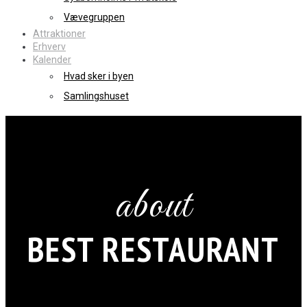
Vævegruppen
Attraktioner
Erhverv
Kalender
Hvad sker i byen
Samlingshuset
about
BEST RESTAURANT