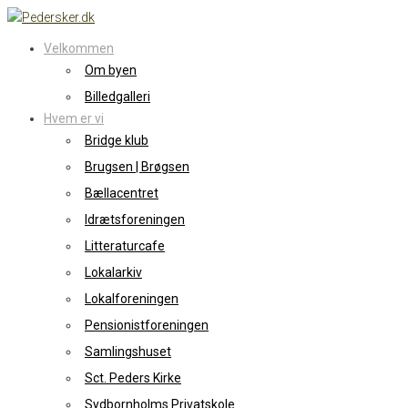
Skip
to
Velkommen
content
Om byen
Billedgalleri
Hvem er vi
Bridge klub
Brugsen | Brøgsen
Bællacentret
Idrætsforeningen
Litteraturcafe
Lokalarkiv
Lokalforeningen
Pensionistforeningen
Samlingshuset
Sct. Peders Kirke
Sydbornholms Privatskole