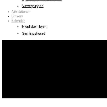
Vævegruppen
Attraktioner
Erhverv
Kalender
Hvad sker i byen
Samlingshuset