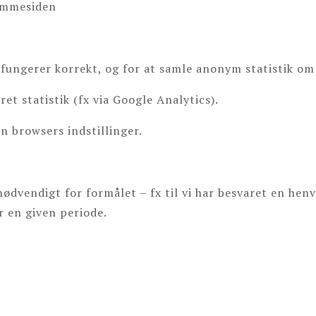
jemmesiden
 fungerer korrekt, og for at samle anonym statistik om 
t statistik (fx via Google Analytics).
in browsers indstillinger.
dvendigt for formålet – fx til vi har besvaret en hen
r en given periode.