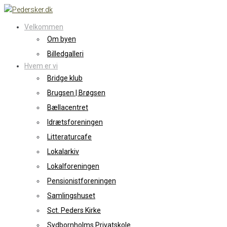
Skip
to
Velkommen
content
Om byen
Billedgalleri
Hvem er vi
Bridge klub
Brugsen | Brøgsen
Bællacentret
Idrætsforeningen
Litteraturcafe
Lokalarkiv
Lokalforeningen
Pensionistforeningen
Samlingshuset
Sct. Peders Kirke
Sydbornholms Privatskole