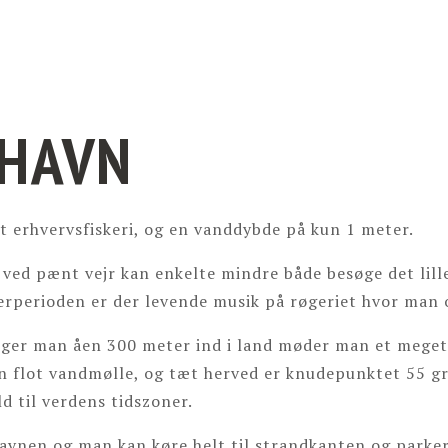
EHAVN
t erhvervsfiskeri, og en vanddybde på kun 1 meter.
ed pænt vejr kan enkelte mindre både besøge det lille f
erperioden er der levende musik på røgeriet hvor man o
 følger man åen 300 meter ind i land møder man et me
en flot vandmølle, og tæt herved er knudepunktet 55 g
ld til verdens tidszoner.
avnen og man kan køre helt til strandkanten og parker