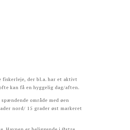
iskerleje, der bl.a. har et aktivt
fte kan få en hyggelig dag/aften.
get spændende område med øen
rader nord/ 15 grader øst markeret
e. Havnen er beliggende i Østre