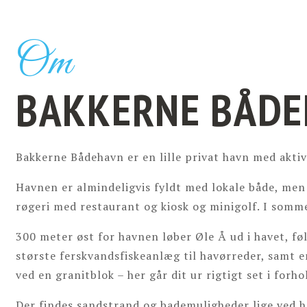
Om
BAKKERNE BÅD
Bakkerne Bådehavn er en lille privat havn med aktiv
Havnen er almindeligvis fyldt med lokale både, men v
røgeri med restaurant og kiosk og minigolf. I somm
300 meter øst for havnen løber Øle Å ud i havet,
største ferskvandsfiskeanlæg til havørreder, samt 
ved en granitblok – her går dit ur rigtigt set i forho
Der findes sandstrand og bademuligheder lige ved h