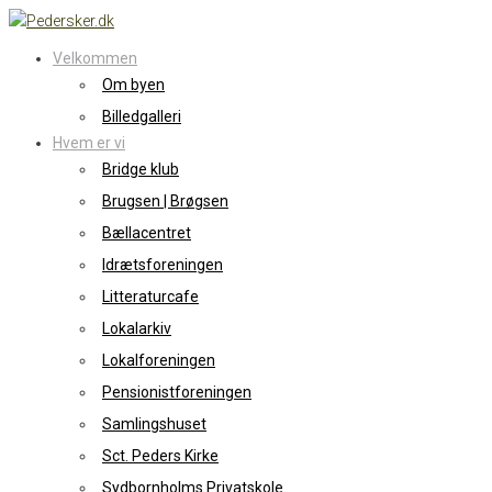
Skip
to
Velkommen
content
Om byen
Billedgalleri
Hvem er vi
Bridge klub
Brugsen | Brøgsen
Bællacentret
Idrætsforeningen
Litteraturcafe
Lokalarkiv
Lokalforeningen
Pensionistforeningen
Samlingshuset
Sct. Peders Kirke
Sydbornholms Privatskole