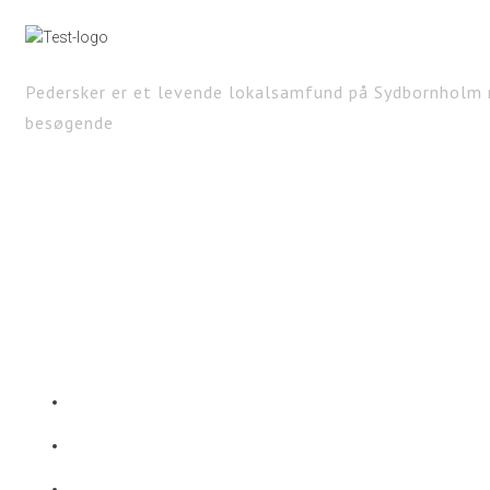
Pedersker er et levende lokalsamfund på Sydbornholm 
besøgende
KONTAKT
Pedersker Lokalforening
kontakt@pedersker.dk
🔍 Privatlivs- og cookiepolitk