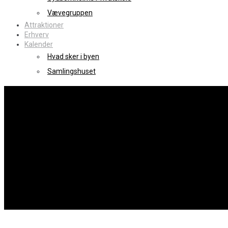
Vævegruppen
Attraktioner
Erhverv
Kalender
Hvad sker i byen
Samlingshuset