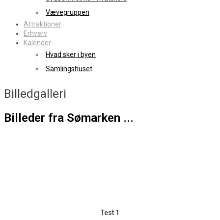
Vævegruppen
Attraktioner
Erhverv
Kalender
Hvad sker i byen
Samlingshuset
Billedgalleri
Billeder fra Sømarken ...
Test 1