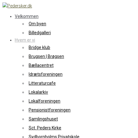
Skip
to
Velkommen
content
Om byen
Billedgalleri
Hvem er vi
Bridge klub
Brugsen | Brøgsen
Bællacentret
Idrætsforeningen
Litteraturcafe
Lokalarkiv
Lokalforeningen
Pensionistforeningen
Samlingshuset
Sct. Peders Kirke
Sydbornholms Privatskole