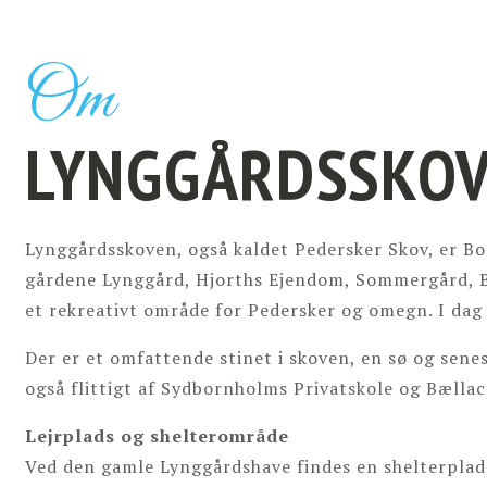
Om
LYNGGÅRDSSKO
Lynggårdsskoven, også kaldet Pedersker Skov, er Bo
gårdene Lynggård, Hjorths Ejendom, Sommergård, Bø
et rekreativt område for Pedersker og omegn. I dag
Der er et omfattende stinet i skoven, en sø og sen
også flittigt af Sydbornholms Privatskole og Bælla
Lejrplads og shelterområde
Ved den gamle Lynggårdshave findes en shelterplads