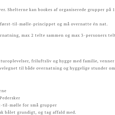
hver. Shelterne kan bookes af organiserede grupper på 1
først-til-mølle-princippet og må overnatte én nat.
vernatning, max 2 telte sammen og max 3-personers telte
roplevelser, friluftsliv og hygge med familie, venner 
elegnet til både overnatning og hyggelige stunder om
erne
 Pedersker
t-til-mølle for små grupper
luk bålet grundigt, og tag affald med.