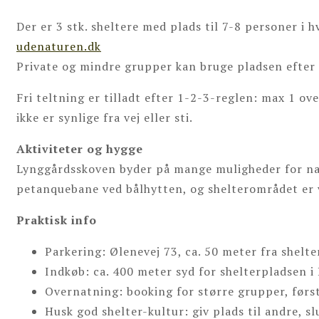
Der er 3 stk. sheltere med plads til 7-8 personer i 
udenaturen.dk
Private og mindre grupper kan bruge pladsen efter 
Fri teltning er tilladt efter 1-2-3-reglen: max 1 o
ikke er synlige fra vej eller sti.
Aktiviteter og hygge
Lynggårdsskoven byder på mange muligheder for natu
petanquebane ved bålhytten, og shelterområdet er v
Praktisk info
Parkering: Ølenevej 73, ca. 50 meter fra shelt
Indkøb: ca. 400 meter syd for shelterpladsen i
Overnatning: booking for større grupper, førs
Husk god shelter-kultur: giv plads til andre, s