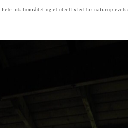
hele lokalområdet og et ideelt sted for naturoplevelser