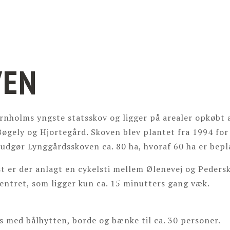
VEN
rnholms yngste statsskov og ligger på arealer opkøbt 
gely og Hjortegård. Skoven blev plantet fra 1994 for
 udgør Lynggårdsskoven ca. 80 ha, hvoraf 60 ha er bep
est er der anlagt en cykelsti mellem Ølenevej og Peder
centret, som ligger kun ca. 15 minutters gang væk.
 med bålhytten, borde og bænke til ca. 30 personer.