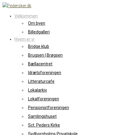
Skip
to
Velkommen
content
Om byen
Billedgalleri
Hvem er vi
Bridge klub
Brugsen | Brøgsen
Bællacentret
Idrætsforeningen
Litteraturcafe
Lokalarkiv
Lokalforeningen
Pensionistforeningen
Samlingshuset
Sct. Peders Kirke
Sydbornholms Privatskole