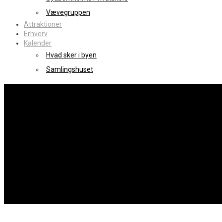
Vævegruppen
Attraktioner
Erhverv
Kalender
Hvad sker i byen
Samlingshuset