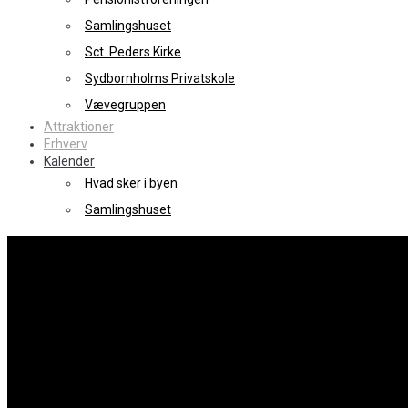
Samlingshuset
Sct. Peders Kirke
Sydbornholms Privatskole
Vævegruppen
Attraktioner
Erhverv
Kalender
Hvad sker i byen
Samlingshuset