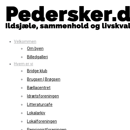
Skip
to
content
Velkommen
Om byen
Billedgalleri
Hvem er vi
Bridge klub
Brugsen | Brøgsen
Bællacentret
Idrætsforeningen
Litteraturcafe
Lokalarkiv
Lokalforeningen
Pensionistforeningen