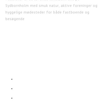
Sydbornholm med smuk natur, aktive foreninger og
hyggelige mødesteder for både fastboende og
besøgende
KONTAKT
Pedersker Lokalforening
kontakt@pedersker.dk
🔍 Privatlivs- og cookiepolitk