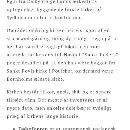
Egin fra Dalby ifølge Lunds ærkestifts
optegnelser byggede de første kirker på
Sydbornholm for at kristne øen.
Området omkring kirken har vist spor af en
stormandsgård og tidlig dyrkning – tegn på, at
her har været et vigtigt lokalt centrum
allerede før kirkens tid. Navnet “Sankt Peders”
peger desuden på, at den kan være bygget før
Sankt Povls kirke i Poulsker, og dermed være
Bornholms ældste kirke.
Kirken består af kor, apsis, skib og et senere
tilføjet tårn. Det meste af inventaret er af
nyere dato, men enkelte dele bærer tydeligt
præg af kirkens lange historie:
Døbefonten
er et senromansk gotlandsk