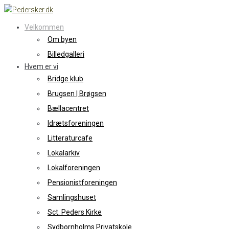
Skip
to
Velkommen
content
Om byen
Billedgalleri
Hvem er vi
Bridge klub
Brugsen | Brøgsen
Bællacentret
Idrætsforeningen
Litteraturcafe
Lokalarkiv
Lokalforeningen
Pensionistforeningen
Samlingshuset
Sct. Peders Kirke
Sydbornholms Privatskole