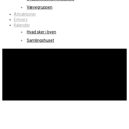
Vævegruppen
Attraktioner
Erhverv
Kalender
Hvad sker i byen
Samlingshuset