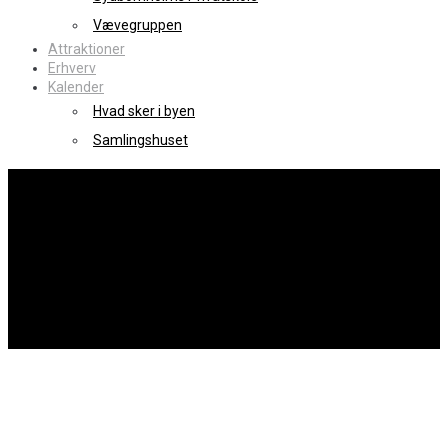
Vævegruppen
Attraktioner
Erhverv
Kalender
Hvad sker i byen
Samlingshuset