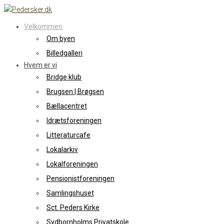
Skip
to
Velkommen
content
Om byen
Billedgalleri
Hvem er vi
Bridge klub
Brugsen | Brøgsen
Bællacentret
Idrætsforeningen
Litteraturcafe
Lokalarkiv
Lokalforeningen
Pensionistforeningen
Samlingshuset
Sct. Peders Kirke
Sydbornholms Privatskole