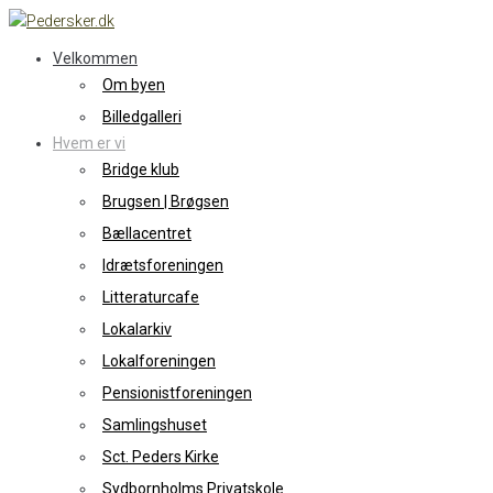
Skip
to
Velkommen
content
Om byen
Billedgalleri
Hvem er vi
Bridge klub
Brugsen | Brøgsen
Bællacentret
Idrætsforeningen
Litteraturcafe
Lokalarkiv
Lokalforeningen
Pensionistforeningen
Samlingshuset
Sct. Peders Kirke
Sydbornholms Privatskole