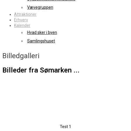
Vævegruppen
Attraktioner
Erhverv
Kalender
Hvad sker i byen
Samlingshuset
Billedgalleri
Billeder fra Sømarken ...
Test 1