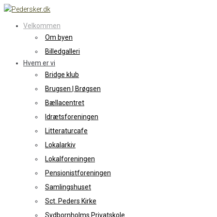
Skip
to
Velkommen
content
Om byen
Billedgalleri
Hvem er vi
Bridge klub
Brugsen | Brøgsen
Bællacentret
Idrætsforeningen
Litteraturcafe
Lokalarkiv
Lokalforeningen
Pensionistforeningen
Samlingshuset
Sct. Peders Kirke
Sydbornholms Privatskole