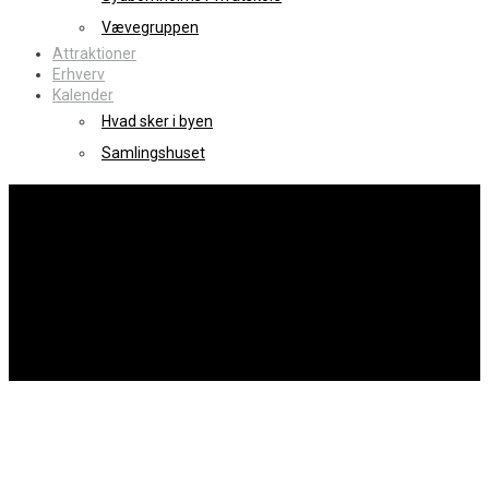
Vævegruppen
Attraktioner
Erhverv
Kalender
Hvad sker i byen
Samlingshuset